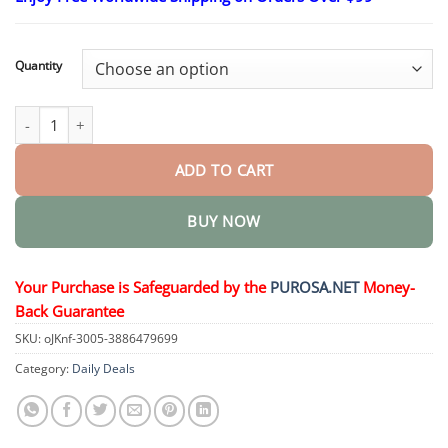
$18.95
through
$36.95
Quantity
OpticNex DualTech Augenlösungstropfen quantity
ADD TO CART
BUY NOW
Your Purchase is Safeguarded by the
PUROSA.NET
Money-
Back Guarantee
SKU:
oJKnf-3005-3886479699
Category:
Daily Deals