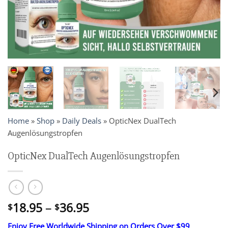
Home
»
Shop
»
Daily Deals
»
OpticNex DualTech
Augenlösungstropfen
OpticNex DualTech Augenlösungstropfen
Price
18.95
–
36.95
$
$
range:
Enjoy Free Worldwide Shipping on Orders Over $99