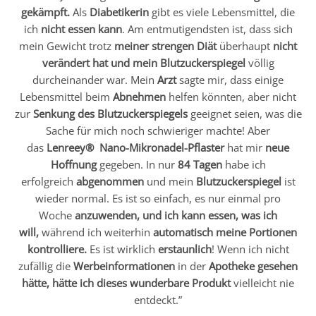
gekämpft.
Als
Diabetikerin
gibt es viele Lebensmittel, die
ich
nicht essen kann
. Am entmutigendsten ist, dass sich
mein Gewicht trotz
meiner strengen Diät
überhaupt
nicht
verändert hat und mein Blutzuckerspiegel
völlig
durcheinander war. Mein
Arzt
sagte mir, dass einige
Lebensmittel beim
Abnehmen
helfen könnten, aber nicht
zur
Senkung des Blutzuckerspiegels
geeignet seien, was die
Sache für mich noch schwieriger machte! Aber
das
Lenreey® Nano-Mikronadel-Pflaster
hat mir
neue
Hoffnung
gegeben. In nur
84 Tagen
habe ich
erfolgreich
abgenommen
und mein
Blutzuckerspiegel
ist
wieder normal. Es ist so einfach, es nur einmal pro
Woche
anzuwenden, und ich kann essen, was ich
will,
während ich weiterhin
automatisch meine Portionen
kontrolliere.
Es ist wirklich
erstaunlich
! Wenn ich nicht
zufällig die
Werbeinformationen
in der
Apotheke gesehen
hätte, hätte ich dieses wunderbare Produkt
vielleicht nie
entdeckt.”