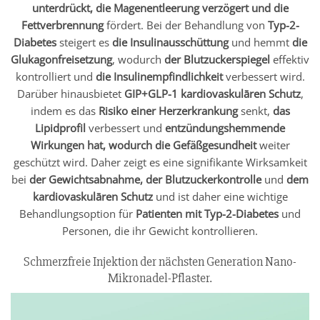
unterdrückt, die Magenentleerung verzögert und die
Fettverbrennung
fördert. Bei der Behandlung von
Typ-2-
Diabetes
steigert es
die Insulinausschüttung
und hemmt
die
Glukagonfreisetzung
, wodurch
der Blutzuckerspiegel
effektiv
kontrolliert und
die Insulinempfindlichkeit
verbessert wird.
Darüber hinausbietet
GIP+GLP-1
kardiovaskulāren Schutz
,
indem es das
Risiko einer Herzerkrankung
senkt,
das
Lipidprofil
verbessert und
entzündungshemmende
Wirkungen hat, wodurch die Gefäßgesundheit
weiter
geschützt wird. Daher zeigt es eine signifikante Wirksamkeit
bei
der Gewichtsabnahme, der Blutzuckerkontrolle
und
dem
kardiovaskulāren Schutz
und ist daher eine wichtige
Behandlungsoption für
Patienten mit Typ-2-Diabetes
und
Personen, die ihr Gewicht kontrollieren.
Schmerzfreie Injektion der nächsten Generation Nano-
Mikronadel-Pflaster.