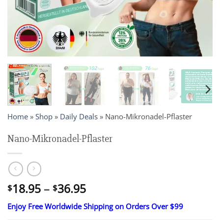
Home
»
Shop
»
Daily Deals
»
Nano-Mikronadel-Pflaster
Nano-Mikronadel-Pflaster
Price
18.95
–
36.95
$
$
range:
Enjoy Free Worldwide Shipping on Orders Over $99
$18.95