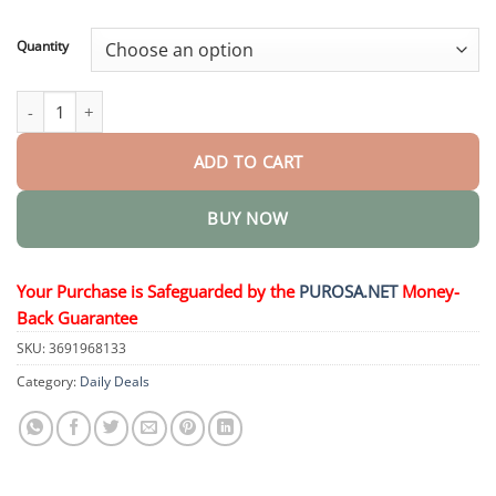
through
$36.95
Quantity
Nano-Mikronadel-Pflaster quantity
ADD TO CART
BUY NOW
Your Purchase is Safeguarded by the
PUROSA.NET
Money-
Back Guarantee
SKU:
3691968133
Category:
Daily Deals