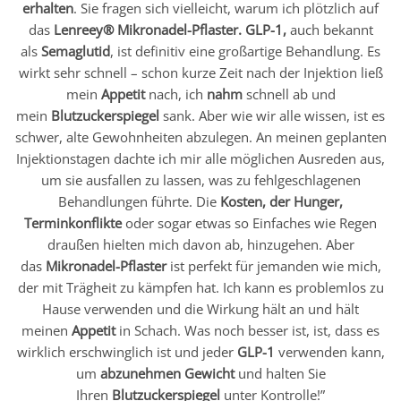
erhalten
. Sie fragen sich vielleicht, warum ich plötzlich auf
das
Lenreey® Mikronadel-Pflaster. GLP-1,
auch bekannt
als
Semaglutid
, ist definitiv eine großartige Behandlung. Es
wirkt sehr schnell – schon kurze Zeit nach der Injektion ließ
mein
Appetit
nach, ich
nahm
schnell ab und
mein
Blutzuckerspiegel
sank. Aber wie wir alle wissen, ist es
schwer, alte Gewohnheiten abzulegen. An meinen geplanten
Injektionstagen dachte ich mir alle möglichen Ausreden aus,
um sie ausfallen zu lassen, was zu fehlgeschlagenen
Behandlungen führte. Die
Kosten,
der Hunger,
Terminkonflikte
oder sogar etwas so Einfaches wie Regen
draußen hielten mich davon ab, hinzugehen. Aber
das
Mikronadel-Pflaster
ist perfekt für jemanden wie mich,
der mit Trägheit zu kämpfen hat. Ich kann es problemlos zu
Hause verwenden und die Wirkung hält an und hält
meinen
Appetit
in Schach. Was noch besser ist, ist, dass es
wirklich erschwinglich ist und jeder
GLP-1
verwenden kann,
um
abzunehmen Gewicht
und halten Sie
Ihren
Blutzuckerspiegel
unter Kontrolle!”