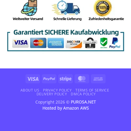
Visa
PayPal
Stripe
MasterCard
Cash
On
Delivery
ABOUT US
PRIVACY POLICY
TERMS OF SERVICE
DELIVERY POLICY
DMCA POLICY
Copyright 2026 ©
PUROSA.NET
Hosted by
Amazon AWS