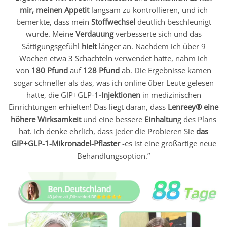
mir, meinen Appetit
langsam zu kontrollieren, und ich
bemerkte, dass mein
Stoffwechsel
deutlich beschleunigt
wurde. Meine
Verdauung
verbesserte sich und das
Sättigungsgefühl
hielt
länger an. Nachdem ich über 9
Wochen etwa 3 Schachteln verwendet hatte, nahm ich
von
180 Pfund
auf
128 Pfund
ab. Die Ergebnisse kamen
sogar schneller als das, was ich online über Leute gelesen
hatte, die GIP+GLP-1
-Injektionen
in medizinischen
Einrichtungen erhielten! Das liegt daran, dass
Lenreey® eine
höhere Wirksamkeit
und eine bessere
Einhaltun
g des Plans
hat. Ich denke ehrlich, dass jeder die Probieren Sie
das
GIP+GLP-1-Mikronadel-Pflaster
-es ist eine großartige neue
Behandlungsoption.”