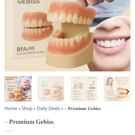
Home
»
Shop
»
Daily Deals
»
– 𝐏𝐫𝐞𝐦𝐢𝐮𝐦 𝐆𝐞𝐛𝐢𝐬𝐬
– 𝐏𝐫𝐞𝐦𝐢𝐮𝐦 𝐆𝐞𝐛𝐢𝐬𝐬