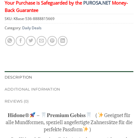
Your Purchase is Safeguarded by the
PUROSA.NET
Money-
Back Guarantee
SKU:
K8ase-536-8888815669
Category:
Daily Deals
DESCRIPTION
ADDITIONAL INFORMATION
REVIEWS (0)
𝐇𝐢𝐝𝐨𝐧𝐞®
–
𝐏𝐫𝐞𝐦𝐢𝐮𝐦 𝐆𝐞𝐛𝐢𝐬𝐬
（
Geeignet für
alle Mundformen, speziell angefertigte Zahnersätze für die
perfekte Passform
）