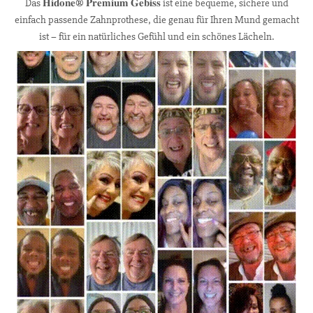
Das 𝐇𝐢𝐝𝐨𝐧𝐞® 𝐏𝐫𝐞𝐦𝐢𝐮𝐦 𝐆𝐞𝐛𝐢𝐬𝐬 ist eine bequeme, sichere und
einfach passende Zahnprothese, die genau für Ihren Mund gemacht
ist – für ein natürliches Gefühl und ein schönes Lächeln.