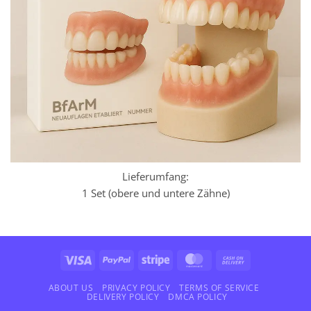
Lieferumfang:
1 Set (obere und untere Zähne)
Visa
PayPal
Stripe
MasterCard
Cash
On
Delivery
ABOUT US
PRIVACY POLICY
TERMS OF SERVICE
DELIVERY POLICY
DMCA POLICY