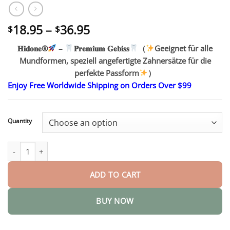
Price
18.95
–
36.95
$
$
range:
𝐇𝐢𝐝𝐨𝐧𝐞®
–
𝐏𝐫𝐞𝐦𝐢𝐮𝐦 𝐆𝐞𝐛𝐢𝐬𝐬
（
Geeignet für alle
$18.95
Mundformen, speziell angefertigte Zahnersätze für die
through
$36.95
perfekte Passform
）
Enjoy Free Worldwide Shipping on Orders Over $99
Quantity
– 𝐏𝐫𝐞𝐦𝐢𝐮𝐦 𝐆𝐞𝐛𝐢𝐬𝐬 quantity
ADD TO CART
BUY NOW